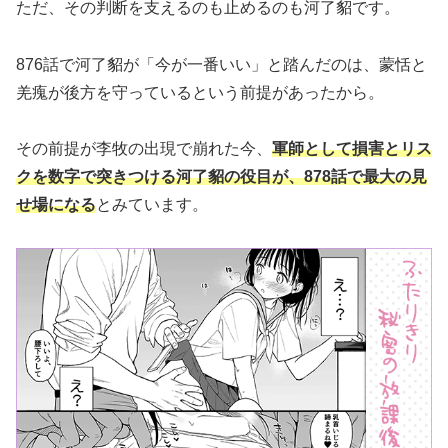
ただ、その判断を支えるのも止めるのも河了貂です。
876話で河了貂が「今が一番いい」と踏んだのは、蒙恬と
羌瘣が後方を守っているという前提があったから。
その前提が李牧の出現で崩れた今、
軍師として損害とリス
クを数字で突きつける河了貂の役目が、878話で最大の見
せ場になる
とみています。