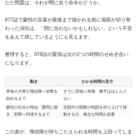
ただ問題は、それが間に合う命令かどうか。
877話で蒙恬の言葉が最後まで描かれる前に場面が切り替
わった演出は、「間に合わないかもしれない」という不安
をあえて残しているようにも見えます。
整理すると、878話の緊張は次の2つの時間のせめぎ合い
になります。
動き
かかる時間の見方
李牧の大軍が飛信隊へ攻撃を
すでに背後に布陣。猶予はほとんど
始めるまで
ない
蒙恬の伝令が陸仙・愛閃に届
交戦中の部隊が戦闘を切り上げて移
き、邯鄲へ到達するまで
動する分、相当な時間が必要
この差が、飛信隊が持ちこたえられる時間を上回ってしま