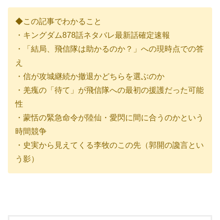
◆この記事でわかること
・キングダム878話ネタバレ最新話確定速報
・「結局、飛信隊は助かるのか？」への現時点での答
え
・信が攻城継続か撤退かどちらを選ぶのか
・羌瘣の「待て」が飛信隊への最初の援護だった可能
性
・蒙恬の緊急命令が陸仙・愛閃に間に合うのかという
時間競争
・史実から見えてくる李牧のこの先（郭開の讒言とい
う影）