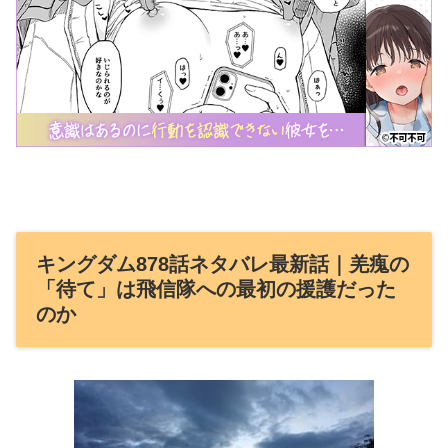
キングダム878話ネタバレ最新話｜羌瘣の
「待て」は飛信隊への最初の援護だった
のか