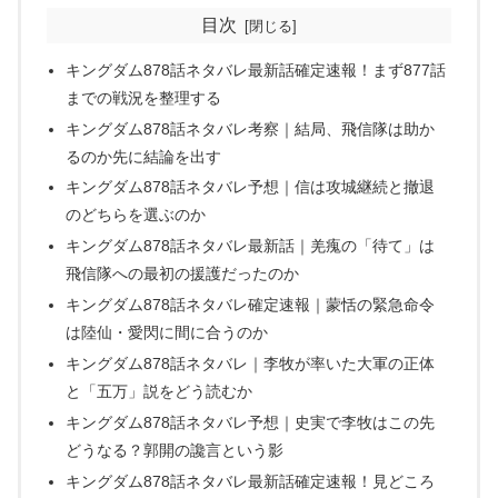
目次
キングダム878話ネタバレ最新話確定速報！まず877話
までの戦況を整理する
キングダム878話ネタバレ考察｜結局、飛信隊は助か
るのか先に結論を出す
キングダム878話ネタバレ予想｜信は攻城継続と撤退
のどちらを選ぶのか
キングダム878話ネタバレ最新話｜羌瘣の「待て」は
飛信隊への最初の援護だったのか
キングダム878話ネタバレ確定速報｜蒙恬の緊急命令
は陸仙・愛閃に間に合うのか
キングダム878話ネタバレ｜李牧が率いた大軍の正体
と「五万」説をどう読むか
キングダム878話ネタバレ予想｜史実で李牧はこの先
どうなる？郭開の讒言という影
キングダム878話ネタバレ最新話確定速報！見どころ