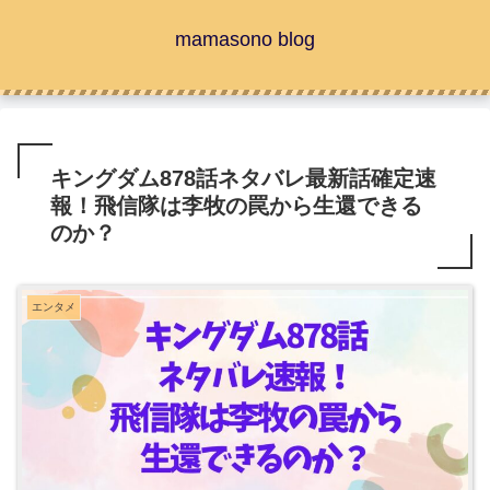
mamasono blog
キングダム878話ネタバレ最新話確定速
報！飛信隊は李牧の罠から生還できる
のか？
エンタメ