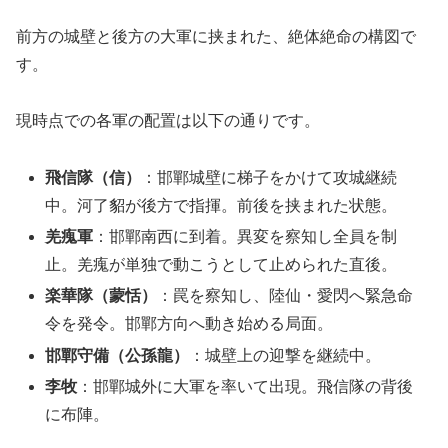
前方の城壁と後方の大軍に挟まれた、絶体絶命の構図で
す。
現時点での各軍の配置は以下の通りです。
飛信隊（信）
：邯鄲城壁に梯子をかけて攻城継続
中。河了貂が後方で指揮。前後を挟まれた状態。
羌瘣軍
：邯鄲南西に到着。異変を察知し全員を制
止。羌瘣が単独で動こうとして止められた直後。
楽華隊（蒙恬）
：罠を察知し、陸仙・愛閃へ緊急命
令を発令。邯鄲方向へ動き始める局面。
邯鄲守備（公孫龍）
：城壁上の迎撃を継続中。
李牧
：邯鄲城外に大軍を率いて出現。飛信隊の背後
に布陣。