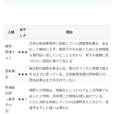
あや
人物
理由
しさ
立岩が探偵事務所に依頼していた調査報告書を、金を
継母・
払って独自に入手。麻里子の力を削ぐために社内情報
野瀬サ
★★★
を週刊誌へ流していたことも分かり、実子を後継に近
ユリ
づけたい思惑が透けて見える
銀次郎の秘密を探るため、夜のオフィスに単独で侵入
雪村爽
★★★
するまでに至っている。立岩殺害現場のDNA型との
太
照合結果はまだ示されていない
野瀬銀
畑野との関係は、同級生というだけでなく元同僚でも
次郎
あったと判明。25年間この関係を隠し続けている。
（麻里
★★☆
ただし浅井を拘束していたのは畑野本人と分かり、直
子の
接手を下した疑いは薄れた
父）