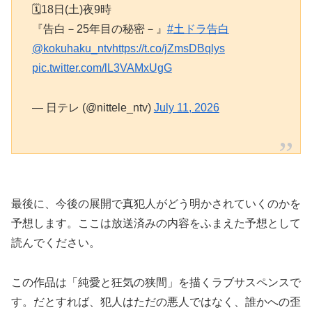
🗓️18日(土)夜9時
『告白－25年目の秘密－』
#土ドラ告白
@kokuhaku_ntv
https://t.co/jZmsDBqlys
pic.twitter.com/lL3VAMxUgG
— 日テレ (@nittele_ntv)
July 11, 2026
最後に、今後の展開で真犯人がどう明かされていくのかを
予想します。ここは放送済みの内容をふまえた予想として
読んでください。
この作品は「純愛と狂気の狭間」を描くラブサスペンスで
す。だとすれば、犯人はただの悪人ではなく、誰かへの歪