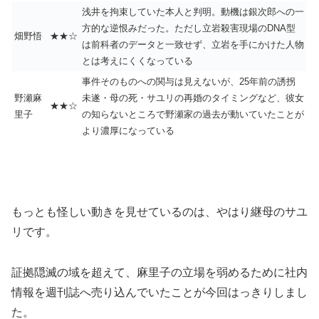
浅井を拘束していた本人と判明。動機は銀次郎への一
方的な逆恨みだった。ただし立岩殺害現場のDNA型
畑野悟
★★☆
は前科者のデータと一致せず、立岩を手にかけた人物
とは考えにくくなっている
事件そのものへの関与は見えないが、25年前の誘拐
野瀬麻
未遂・母の死・サユリの再婚のタイミングなど、彼女
★★☆
里子
の知らないところで野瀬家の過去が動いていたことが
より濃厚になっている
もっとも怪しい動きを見せているのは、やはり継母のサユ
リです。
証拠隠滅の域を超えて、麻里子の立場を弱めるために社内
情報を週刊誌へ売り込んでいたことが今回はっきりしまし
た。