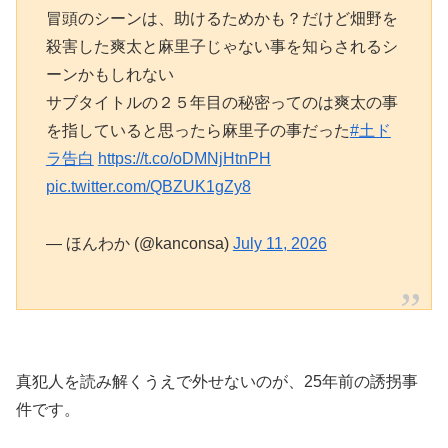
冒頭のシーンは、助けるためかも？だけど畑野を
殺害した爽太と麻里子じゃない事を知らされるシ
ーンかもしれない
サブタイトルの２５年目の秘密ってのは爽太の事
を指していると思ったら麻里子の事だった
#土ド
ラ告白
https://t.co/oDMNjHtnPH
pic.twitter.com/QBZUK1gZy8
— ほんわか (@kanconsa)
July 11, 2026
真犯人を読み解くうえで外せないのが、25年前の誘拐事
件です。