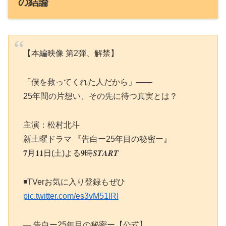
の結論
【本編映像 第2弾、解禁】
「僕を救ってくれた人だから」——
25年間の片想い、その先に待つ真実とは？
主演：松村北斗
新土曜ドラマ 『告白ー25年目の秘密ー』
𝟕月𝟏𝟏日(土)よる𝟗時𝑺𝑻𝑨𝑹𝑻
◾️TVerお気に入り登録もぜひ
pic.twitter.com/es3vM51lRI
— 告白ー25年目の秘密ー【公式】